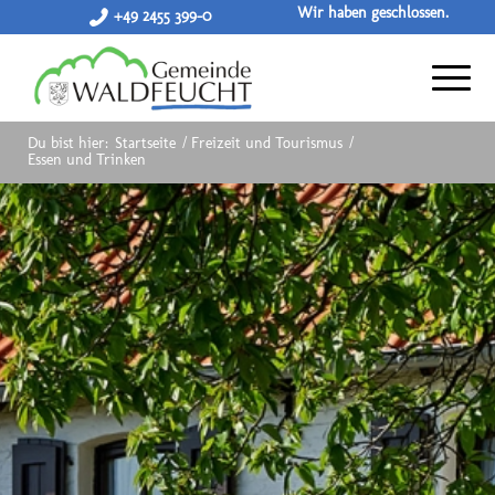
Wir haben geschlossen.
+49 2455 399-0
Du bist hier:
Startseite
/
Freizeit und Tourismus
/
Essen und Trinken