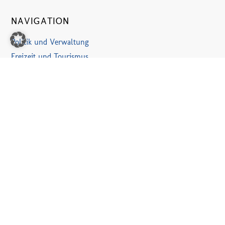
NAVIGATION
Politik und Verwaltung
Freizeit und Tourismus
Wohnen, Leben und Gewerbe
Aktuelles und Veranstaltungen
Kontakt
Datenschutzerklärung
Impressum
VERANSTALTUNGEN
31. Juli
-
11. August
JULI
31
Ferienzeltlager VKJ Haaren [II]