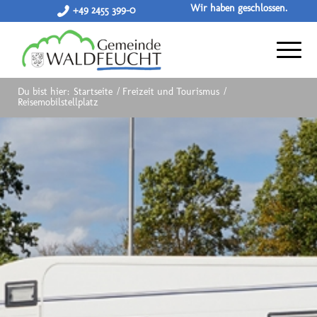
Wir haben geschlossen.
+49 2455 399-0
Du bist hier:
Startseite
/
Freizeit und Tourismus
/
Reisemobilstellplatz