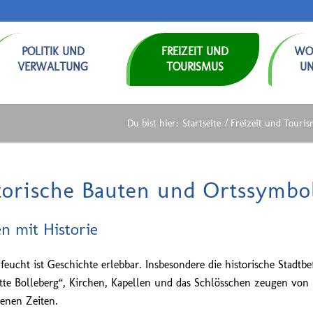
POLITIK UND
FREIZEIT UND
WO
VERWALTUNG
TOURISMUS
U
Du bist hier:
Startseite
/
Freizeit und Touri
torische Bauten und Ortssymbo
n mit Historie
feucht ist Geschichte erlebbar. Insbesondere die historische Stadtbe
tte Bolleberg“, Kirchen, Kapellen und das Schlösschen zeugen von 
enen Zeiten.