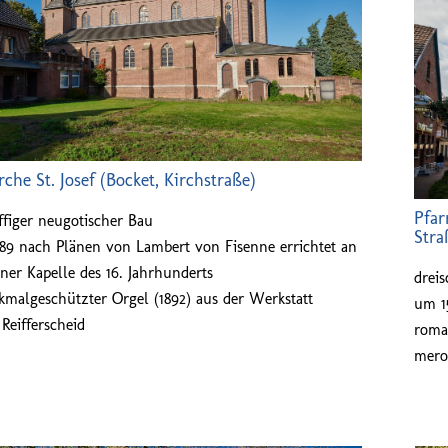
rche St. Josef (Bocket, Kirchstraße)
Pfar
iffiger neugotischer Bau
Stra
1889 nach Plänen von Lambert von Fisenne errichtet an
iner Kapelle des 16. Jahrhunderts
dreis
kmalgeschützter Orgel (1892) aus der Werkstatt
um 1
Reifferscheid
roman
mero