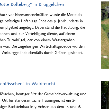
Motte Bolleberg“ in Brüggelchen
utz vor Normanneneinfällen wurde die Motte als
ge befestigte Hofanlage Ende des 9. Jahrhunderts in
umpfgebiet angelegt. Dabei stand die Hauptburg, die
nen und zur Verteidigung diente, auf einem
chen Turmhügel, der von einem Wassergraben
 war. Die zugehörigen Wirtschaftsgebäude wurden
 Vorburggelände ebenfalls durch Gräben gesichert.
Schlösschen“ in Waldfeucht
lösschen, heutiger Sitz der Gemeindeverwaltung und
er Ort für standesamtliche Trauungen, ist ein 2-
siger Backsteinbau in 9 Achsen aus dem 17. und 18.