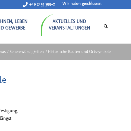
Wir haben geschlossen.
+49 2455 399-0
HNEN, LEBEN
AKTUELLES UND
ND GEWERBE
VERANSTALTUNGEN
smus
/
Sehenswürdigkeiten
/
Historische Bauten und Ortssymbole
le
festigung,
längst