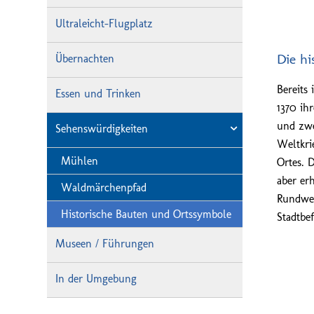
Ultraleicht-Flugplatz
Die hi
Übernachten
Bereits
Essen und Trinken
1370 ih
und zwe
Sehenswürdigkeiten
Weltkri
Mühlen
Ortes. 
aber er
Waldmärchenpfad
Rundweg
Historische Bauten und Ortssymbole
Stadtbe
Museen / Führungen
In der Umgebung