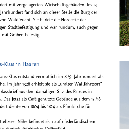
dert mit vorgelagerten Wirtschaftsgebäuden. Im 13.
 Jahrhundert fand sich an dieser Stelle die Burg der
von Waldfeucht. Sie bildete die Nordecke der
gen Stadtbefestigung und war rundum, auch gegen
, mit Gräben befestigt.
ns-Klus in Haaren
-Jans-Klus entstand vermutlich im 8./9. Jahrhundert als
he. Im Jahr 1328 erhielt sie als „uralter Wallfahrtsort”
blassbrief aus dem damaligen Sitz des Papstes in
. Das jetzt als Café genutzte Gebäude aus dem 17./18.
dert diente von 1804 bis 1824 als Pfarrkirche für
ttelbarer Nähe befindet sich auf niederländischem
ein römisch-fränkisches Gräberfeld.