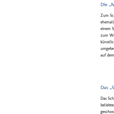
Die „
Zum Sch
ehemali
einem S
zum Woh
künstli
umgeben
auf dem
Das „
Das Sch
beliebt
geschos