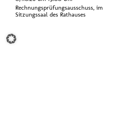
Rechnungsprüfungsausschuss, im
Sitzungssaal des Rathauses
GEMEINDE WALDFEUCHT
Lambertusstr. 13
52525 Waldfeucht
Tel:
+49 2455 399-0
Telefax: +49 2455 399-177
E-Mail:
gemeinde@waldfeucht.de
Internet:
www.waldfeucht.de