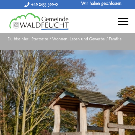
Wir haben geschlossen.
+49 2455 399-0
Du bist hier:
Startseite
/
Wohnen, Leben und Gewerbe
/
Familie