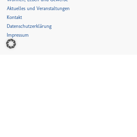
Aktuelles und Veranstaltungen
Kontakt
Datenschutzerklärung
Impressum
VERANSTALTUNGEN
31. Juli
-
11. August
JULI
31
Ferienzeltlager VKJ Haaren [II]
11:00
-
14:00
AUG.
9
Raderlebnistour „Waldfeuchter Orte“
15. August
-
17. August
AUG.
15
Sommerkirmes Brüggelchen
21. August
-
22. August
AUG.