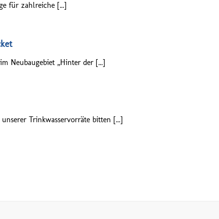
e für zahlreiche […]
ket
m Neubaugebiet „Hinter der […]
nserer Trinkwasservorräte bitten […]