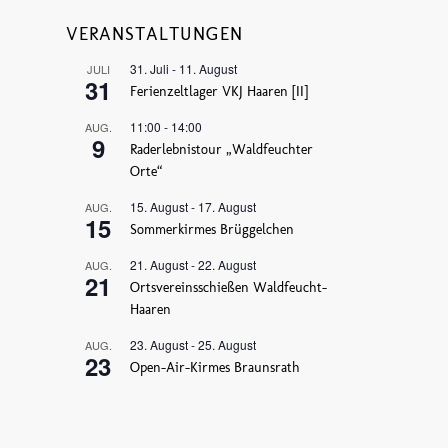
VERANSTALTUNGEN
31. Juli
-
11. August
JULI
31
Ferienzeltlager VKJ Haaren [II]
11:00
-
14:00
AUG.
9
Raderlebnistour „Waldfeuchter
Orte“
15. August
-
17. August
AUG.
15
Sommerkirmes Brüggelchen
21. August
-
22. August
AUG.
21
Ortsvereinsschießen Waldfeucht-
Haaren
23. August
-
25. August
AUG.
23
Open-Air-Kirmes Braunsrath