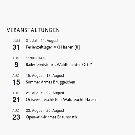
VERANSTALTUNGEN
31. Juli
-
11. August
JULI
31
Ferienzeltlager VKJ Haaren [II]
11:00
-
14:00
AUG.
9
Raderlebnistour „Waldfeuchter Orte“
15. August
-
17. August
AUG.
15
Sommerkirmes Brüggelchen
21. August
-
22. August
AUG.
21
Ortsvereinsschießen Waldfeucht-Haaren
23. August
-
25. August
AUG.
23
Open-Air-Kirmes Braunsrath