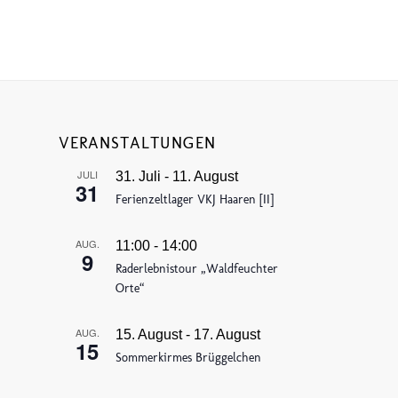
VERANSTALTUNGEN
JULI
31. Juli
-
11. August
31
Ferienzeltlager VKJ Haaren [II]
AUG.
11:00
-
14:00
9
Raderlebnistour „Waldfeuchter
Orte“
AUG.
15. August
-
17. August
15
Sommerkirmes Brüggelchen