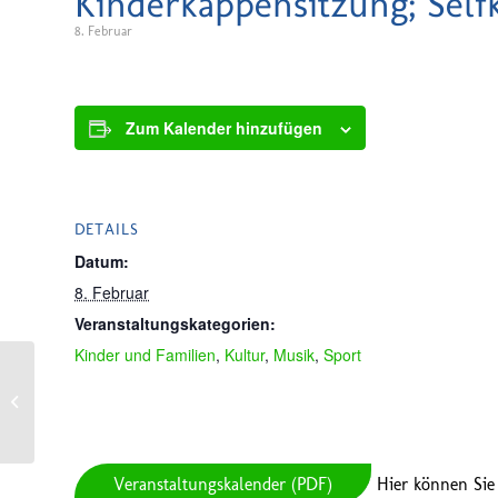
Kinderkappensitzung; Self
8. Februar
Zum Kalender hinzufügen
DETAILS
Datum:
8. Februar
Veranstaltungskategorien:
Kinder und Familien
,
Kultur
,
Musik
,
Sport
1. Karnevalssitzung; Bürgertreff
Waldfeucht
Veranstaltungskalender (PDF)
Hier können Sie