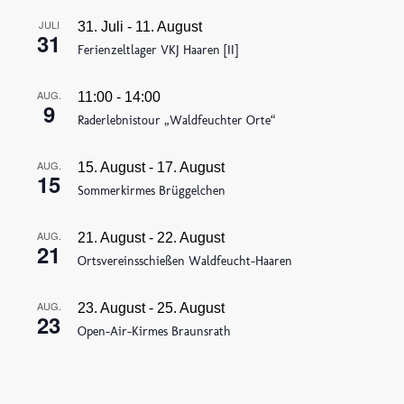
JULI
31. Juli
-
11. August
31
Ferienzeltlager VKJ Haaren [II]
AUG.
11:00
-
14:00
9
Raderlebnistour „Waldfeuchter Orte“
AUG.
15. August
-
17. August
15
Sommerkirmes Brüggelchen
AUG.
21. August
-
22. August
21
Ortsvereinsschießen Waldfeucht-Haaren
AUG.
23. August
-
25. August
23
Open-Air-Kirmes Braunsrath