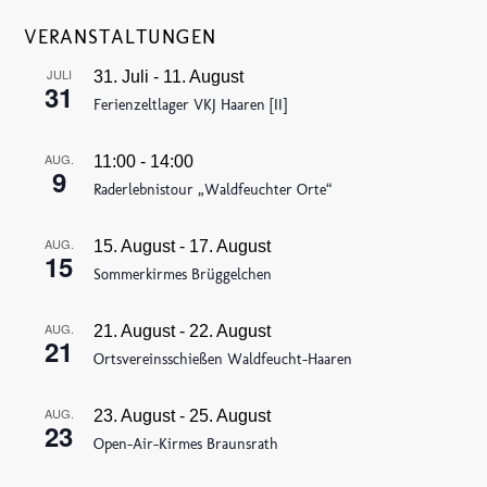
VERANSTALTUNGEN
JULI
31. Juli
-
11. August
31
Ferienzeltlager VKJ Haaren [II]
AUG.
11:00
-
14:00
9
Raderlebnistour „Waldfeuchter Orte“
AUG.
15. August
-
17. August
15
Sommerkirmes Brüggelchen
AUG.
21. August
-
22. August
21
Ortsvereinsschießen Waldfeucht-Haaren
AUG.
23. August
-
25. August
23
Open-Air-Kirmes Braunsrath