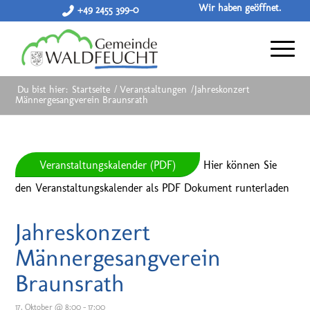
Wir haben geöffnet.
+49 2455 399-0
Du bist hier:
Startseite
/
Veranstaltungen
/
Jahreskonzert
Männergesangverein Braunsrath
Veranstaltungskalender (PDF)
Hier können Sie
den Veranstaltungskalender als PDF Dokument runterladen
Jahreskonzert
Männergesangverein
Braunsrath
17. Oktober @ 8:00
-
17:00