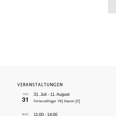
VERANSTALTUNGEN
JULI
31. Juli
-
11. August
31
Ferienzeltlager VKJ Haaren [II]
AUG.
11:00
-
14:00