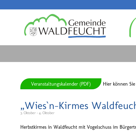
Veranstaltungskalender (PDF)
Hier können Sie
„Wies`n-Kirmes Waldfeuc
3. Oktober
-
4. Oktober
Herbstkirmes in Waldfeucht mit Vogelschuss im Bürgert