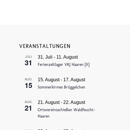
VERANSTALTUNGEN
JULI
31. Juli
-
11. August
31
Ferienzeltlager VKJ Haaren [II]
AUG.
15. August
-
17. August
15
Sommerkirmes Brüggelchen
AUG.
21. August
-
22. August
21
Ortsvereinsschießen Waldfeucht-
Haaren