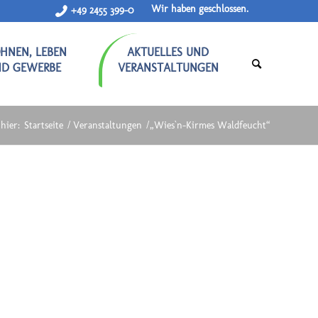
Wir haben geschlossen.
+49 2455 399-0
HNEN, LEBEN
AKTUELLES UND
ND GEWERBE
VERANSTALTUNGEN
hier:
Startseite
/
Veranstaltungen
/
„Wies`n-Kirmes Waldfeucht“