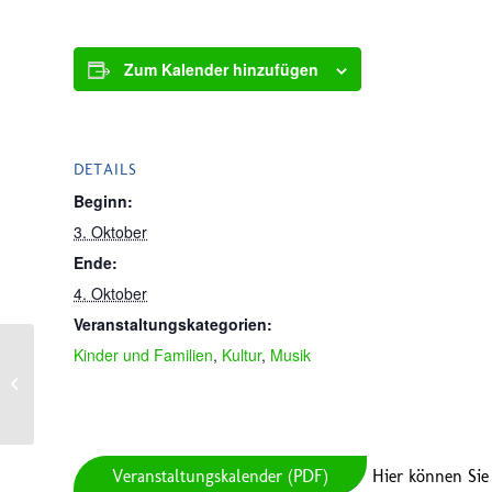
Zum Kalender hinzufügen
DETAILS
Beginn:
3. Oktober
Ende:
4. Oktober
Veranstaltungskategorien:
Kinder und Familien
,
Kultur
,
Musik
Weinfest und Live Musik in Braunsrath
Veranstaltungskalender (PDF)
Hier können Sie