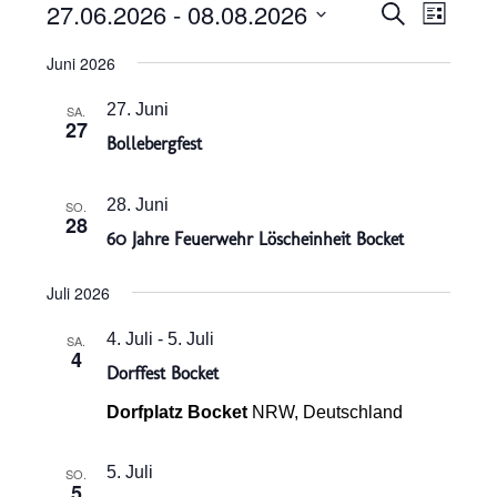
Veransta
Verans
27.06.2026
 - 
08.08.2026
Suche
Liste
Ansich
Suche
Datum
Naviga
Juni 2026
und
wählen.
Ansichten
27. Juni
SA.
27
Navigatio
Bollebergfest
28. Juni
SO.
28
60 Jahre Feuerwehr Löscheinheit Bocket
Juli 2026
4. Juli
-
5. Juli
SA.
4
Dorffest Bocket
Dorfplatz Bocket
NRW, Deutschland
5. Juli
SO.
5