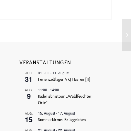
Mu
VERANSTALTUNGEN
31. Juli
-
11. August
JULI
31
Ferienzeltlager VKJ Haaren [II]
11:00
-
14:00
AUG.
9
Raderlebnistour „Waldfeuchter
Orte“
15. August
-
17. August
AUG.
15
Sommerkirmes Brüggelchen
21. August
-
22. August
AUG.