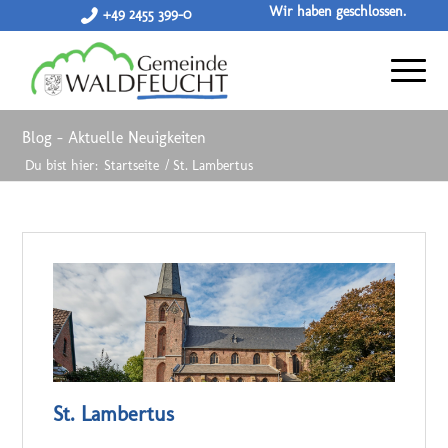
Wir haben geschlossen.
+49 2455 399-0
Blog - Aktuelle Neuigkeiten
Du bist hier:
Startseite
/
St. Lambertus
St. Lambertus