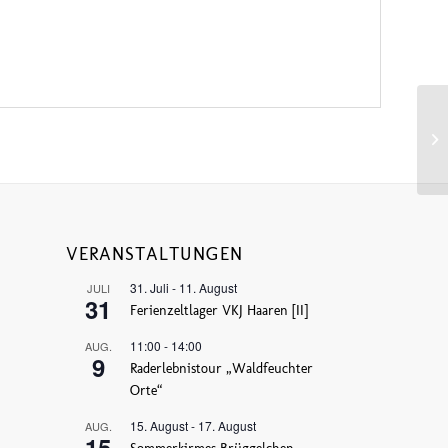
VERANSTALTUNGEN
31. Juli
-
11. August
JULI
31
Ferienzeltlager VKJ Haaren [II]
11:00
-
14:00
AUG.
9
Raderlebnistour „Waldfeuchter
Orte“
15. August
-
17. August
AUG.
15