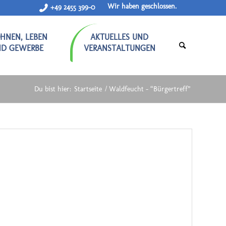
Wir haben geschlossen.
+49 2455 399-0
HNEN, LEBEN
AKTUELLES UND
ND GEWERBE
VERANSTALTUNGEN
Du bist hier:
Startseite
/
Waldfeucht – “Bürgertreff”