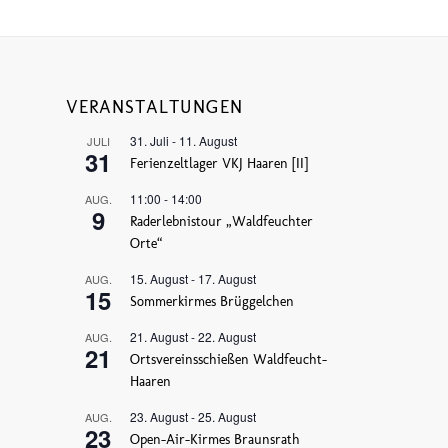
VERANSTALTUNGEN
31. Juli
-
11. August
JULI
31
Ferienzeltlager VKJ Haaren [II]
11:00
-
14:00
AUG.
9
Raderlebnistour „Waldfeuchter
Orte“
15. August
-
17. August
AUG.
15
Sommerkirmes Brüggelchen
21. August
-
22. August
AUG.
21
Ortsvereinsschießen Waldfeucht-
Haaren
23. August
-
25. August
AUG.
23
Open-Air-Kirmes Braunsrath