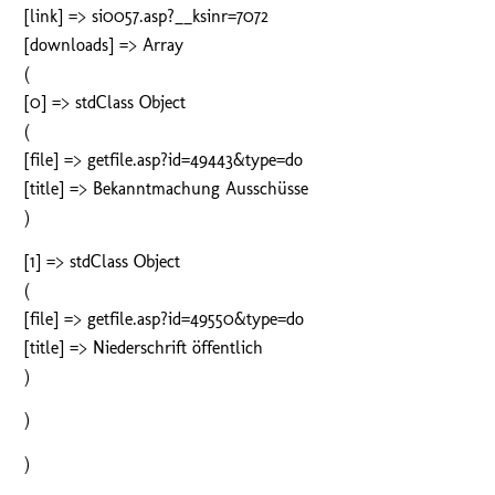
[link] => si0057.asp?__ksinr=7072
[downloads] => Array
(
[0] => stdClass Object
(
[file] => getfile.asp?id=49443&type=do
[title] => Bekanntmachung Ausschüsse
)
[1] => stdClass Object
(
[file] => getfile.asp?id=49550&type=do
[title] => Niederschrift öffentlich
)
)
)