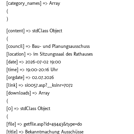
[category_names] => Array
(
)
[content] => stdClass Object
(
[council] => Bau- und Planungsausschuss
[location] => im Sitzungssaal des Rathauses
[date] => 2026-07-02 19:00
[time] => 19:00-20:16 Uhr
[orgdate] => 02.07.2026
[link] => si0057.asp?__ksinr=7072
[downloads] => Array
(
[0] => stdClass Object
(
[file] => getfile.asp?id=49443&type=do
[title] => Bekanntmachung Ausschüsse