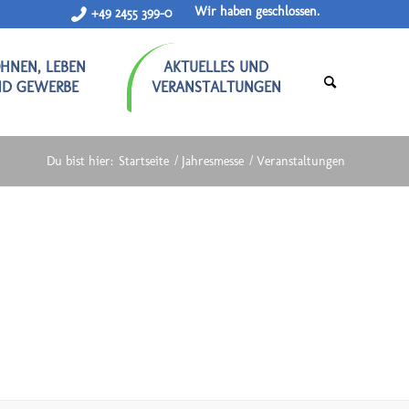
Wir haben geschlossen.
+49 2455 399-0
HNEN, LEBEN
AKTUELLES UND
ND GEWERBE
VERANSTALTUNGEN
Du bist hier:
Startseite
/
Jahresmesse
/
Veranstaltungen