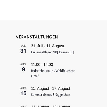
VERANSTALTUNGEN
JULI
31. Juli
-
11. August
31
Ferienzeltlager VKJ Haaren [II]
AUG.
11:00
-
14:00
9
Raderlebnistour „Waldfeuchter
Orte“
AUG.
15. August
-
17. August
15
Sommerkirmes Brüggelchen
AUG.