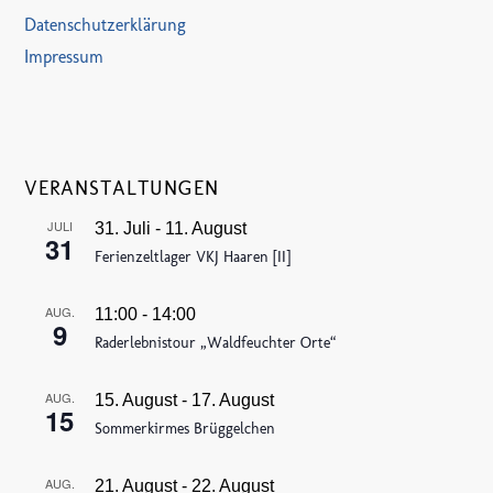
Datenschutzerklärung
Impressum
VERANSTALTUNGEN
JULI
31. Juli
-
11. August
31
Ferienzeltlager VKJ Haaren [II]
AUG.
11:00
-
14:00
9
Raderlebnistour „Waldfeuchter Orte“
AUG.
15. August
-
17. August
15
Sommerkirmes Brüggelchen
AUG.
21. August
-
22. August