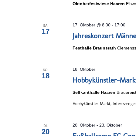
Oktoberfestwiese Haaren
Elsw
17. Oktober @ 8:00
-
17:00
SA.
17
Jahreskonzert Männe
Festhalle Braunsrath
Clemenss
18. Oktober
SO.
18
Hobbykünstler-Mark
Selfkanthalle Haaren
Brauereis
Hobbykünstler-Markt, Interessengem
20. Oktober
-
23. Oktober
DI.
20
Fußballcamp FC Con