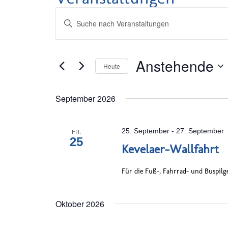
Veranstaltungen
Bitte
Suche
Schlüsselwort
und
eingeben.
Ansichten,
Suche
Anstehende
Heute
Navigation
nach
Datum
Veranstaltungen
wählen.
September 2026
Schlüsselwort.
25. September
-
27. September
FR.
25
Kevelaer-Wallfahrt
Für die Fuß-, Fahrrad- und Buspilg
Oktober 2026