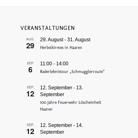
VERANSTALTUNGEN
AUG.
29. August
-
31. August
29
Herbstkirmes in Haaren
SEP.
11:00
-
14:00
6
Raderlebnistour „Schmugglerroute“
SEP.
12. September
-
13.
12
September
100 Jahre Feuerwehr Löscheinheit
Haaren
SEP.
12. September
-
14.
12
September