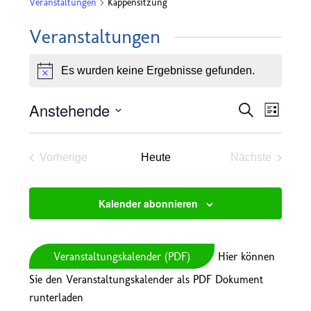
Veranstaltungen
Kappensitzung
Veranstaltungen
Es wurden keine Ergebnisse gefunden.
Hinweis
Veransta
Verans
Anstehende
Suche
Liste
Ansich
Suche
Datum
Naviga
und
wählen.
Vorherige
Heute
Nächste
Ansichten
Veranstaltungen
Veranstaltu
Navigatio
Kalender abonnieren
Veranstaltungskalender (PDF)
Hier können
Sie den Veranstaltungskalender als PDF Dokument
runterladen