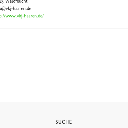
525 Waldfeucht
fo@vkj-haaren.de
p://www.vkj-haaren.de/
SUCHE