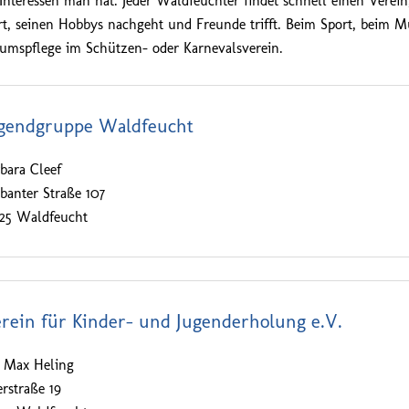
Interessen man hat. Jeder Waldfeuchter findet schnell einen Verein
rt, seinen Hobbys nachgeht und Freunde trifft. Beim Sport, beim Mu
umspflege im Schützen- oder Karnevalsverein.
gendgruppe Waldfeucht
bara Cleef
banter Straße 107
525 Waldfeucht
rein für Kinder- und Jugenderholung e.V.
. Max Heling
rstraße 19