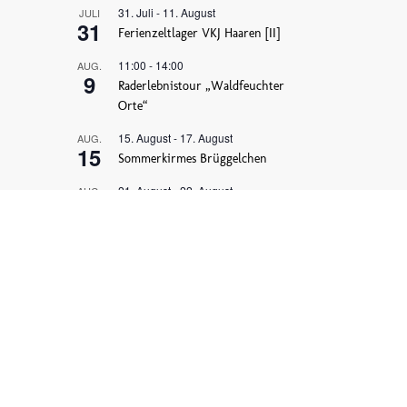
31. Juli
-
11. August
JULI
31
Ferienzeltlager VKJ Haaren [II]
11:00
-
14:00
AUG.
9
Raderlebnistour „Waldfeuchter
Orte“
15. August
-
17. August
AUG.
15
Sommerkirmes Brüggelchen
21. August
-
22. August
AUG.
21
Ortsvereinsschießen Waldfeucht-
Haaren
23. August
-
25. August
AUG.
23
Open-Air-Kirmes Braunsrath