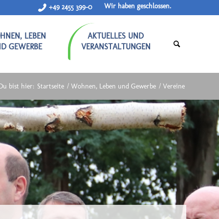
Wir haben geschlossen.
+49 2455 399-0
HNEN, LEBEN
AKTUELLES UND
ND GEWERBE
VERANSTALTUNGEN
Du bist hier:
Startseite
/
Wohnen, Leben und Gewerbe
/
Vereine