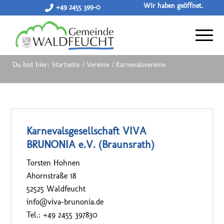
Wir haben geöffnet.
+49 2455 399-0
Du bist hier:
Startseite
/
Vereine
/
Karnevalsvereine
Karnevalsgesellschaft VIVA
BRUNONIA e.V. (Braunsrath)
Torsten Hohnen
Ahornstraße 18
52525 Waldfeucht
info@viva-brunonia.de
Tel.: +49 2455 397830