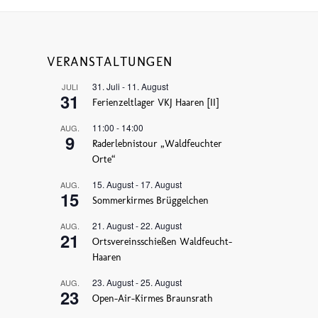
VERANSTALTUNGEN
31. Juli
-
11. August
JULI
31
Ferienzeltlager VKJ Haaren [II]
11:00
-
14:00
AUG.
9
Raderlebnistour „Waldfeuchter
Orte“
15. August
-
17. August
AUG.
15
Sommerkirmes Brüggelchen
21. August
-
22. August
AUG.
21
Ortsvereinsschießen Waldfeucht-
Haaren
23. August
-
25. August
AUG.
23
Open-Air-Kirmes Braunsrath