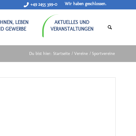
Wir haben geschlossen.
+49 2455 399-0
HNEN, LEBEN
AKTUELLES UND
ND GEWERBE
VERANSTALTUNGEN
Du bist hier:
Startseite
/
Vereine
/
Sportvereine