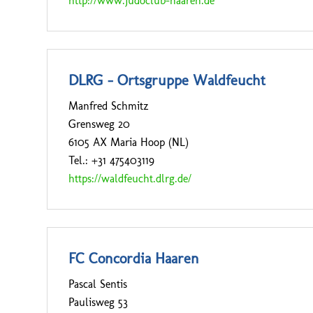
http://www.judoclub-haaren.de
DLRG – Ortsgruppe Waldfeucht
Manfred Schmitz
Grensweg 20
6105 AX Maria Hoop (NL)
Tel.: +31 475403119
https://waldfeucht.dlrg.de/
FC Concordia Haaren
Pascal Sentis
Paulisweg 53