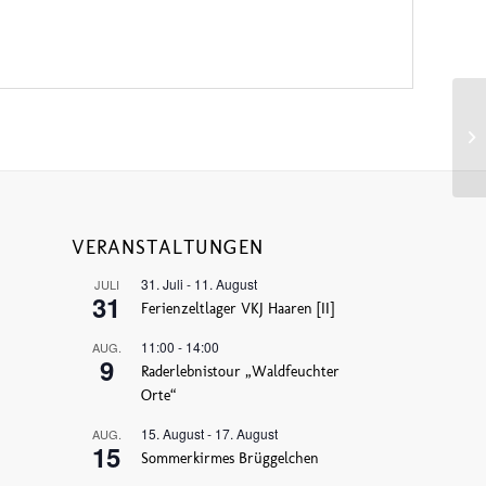
Vo
VERANSTALTUNGEN
31. Juli
-
11. August
JULI
31
Ferienzeltlager VKJ Haaren [II]
11:00
-
14:00
AUG.
9
Raderlebnistour „Waldfeuchter
Orte“
15. August
-
17. August
AUG.
15
Sommerkirmes Brüggelchen