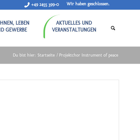
Wir haben geschlossen.
+49 2455 399-0
HNEN, LEBEN
AKTUELLES UND
ND GEWERBE
VERANSTALTUNGEN
Du bist hier:
Startseite
/
Projektchor Instrument of peace