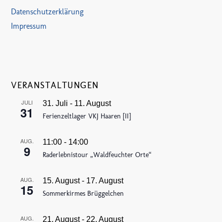
Datenschutzerklärung
Impressum
VERANSTALTUNGEN
JULI
31. Juli
-
11. August
31
Ferienzeltlager VKJ Haaren [II]
AUG.
11:00
-
14:00
9
Raderlebnistour „Waldfeuchter Orte“
AUG.
15. August
-
17. August
15
Sommerkirmes Brüggelchen
AUG.
21. August
-
22. August