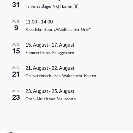
31
Ferienzeltlager VKJ Haaren [II]
AUG.
11:00
-
14:00
9
Raderlebnistour „Waldfeuchter Orte“
AUG.
15. August
-
17. August
15
Sommerkirmes Brüggelchen
AUG.
21. August
-
22. August
21
Ortsvereinsschießen Waldfeucht-Haaren
AUG.
23. August
-
25. August
23
Open-Air-Kirmes Braunsrath