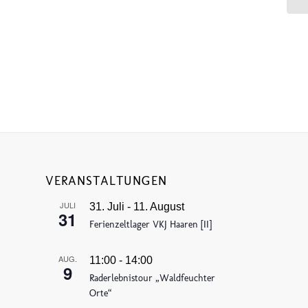
VERANSTALTUNGEN
JULI
31. Juli
-
11. August
31
Ferienzeltlager VKJ Haaren [II]
AUG.
11:00
-
14:00
9
Raderlebnistour „Waldfeuchter
Orte“