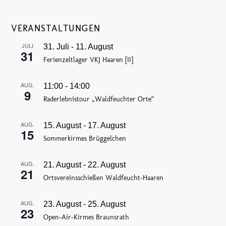
VERANSTALTUNGEN
JULI
31. Juli
-
11. August
31
Ferienzeltlager VKJ Haaren [II]
AUG.
11:00
-
14:00
9
Raderlebnistour „Waldfeuchter Orte“
AUG.
15. August
-
17. August
15
Sommerkirmes Brüggelchen
AUG.
21. August
-
22. August
21
Ortsvereinsschießen Waldfeucht-Haaren
AUG.
23. August
-
25. August
23
Open-Air-Kirmes Braunsrath