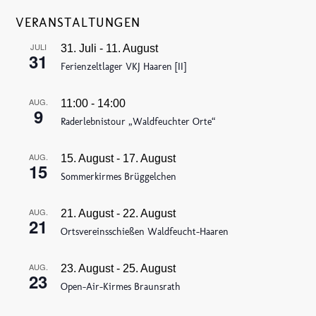
VERANSTALTUNGEN
JULI
31. Juli
-
11. August
31
Ferienzeltlager VKJ Haaren [II]
AUG.
11:00
-
14:00
9
Raderlebnistour „Waldfeuchter Orte“
AUG.
15. August
-
17. August
15
Sommerkirmes Brüggelchen
AUG.
21. August
-
22. August
21
Ortsvereinsschießen Waldfeucht-Haaren
AUG.
23. August
-
25. August
23
Open-Air-Kirmes Braunsrath