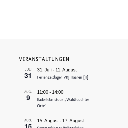
VERANSTALTUNGEN
JULI
31. Juli
-
11. August
31
Ferienzeltlager VKJ Haaren [II]
AUG.
11:00
-
14:00
9
Raderlebnistour „Waldfeuchter
Orte“
AUG.
15. August
-
17. August
15