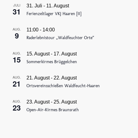
JULI
31. Juli
-
11. August
31
Ferienzeltlager VKJ Haaren [II]
AUG.
11:00
-
14:00
9
Raderlebnistour „Waldfeuchter Orte“
AUG.
15. August
-
17. August
15
Sommerkirmes Brüggelchen
AUG.
21. August
-
22. August
21
Ortsvereinsschießen Waldfeucht-Haaren
AUG.
23. August
-
25. August
23
Open-Air-Kirmes Braunsrath