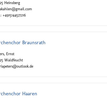
25 Heinsberg
jakahlen@gmail.com
.: +4915144577216
rchenchor Braunsrath
ers, Ernst
525 Waldfeucht
riapeters@outlook.de
rchenchor Haaren