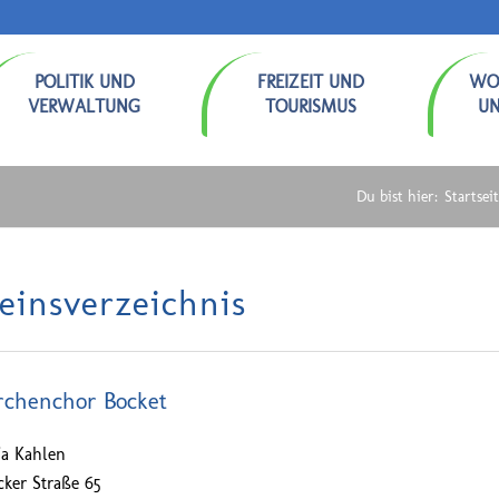
POLITIK UND
FREIZEIT UND
WO
VERWALTUNG
TOURISMUS
U
Du bist hier:
Startsei
einsverzeichnis
rchenchor Bocket
ja Kahlen
cker Straße 65