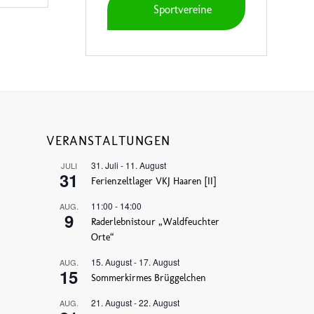
Sportvereine
VERANSTALTUNGEN
31. Juli
-
11. August
JULI
31
Ferienzeltlager VKJ Haaren [II]
11:00
-
14:00
AUG.
9
Raderlebnistour „Waldfeuchter
Orte“
15. August
-
17. August
AUG.
15
Sommerkirmes Brüggelchen
21. August
-
22. August
AUG.