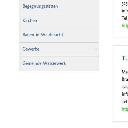
52
Begegnungsstätten
in
Tel
Kirchen
htt
Bauen in Waldfeucht
Gewerbe
TU
Gemeinde Wasserwerk
Ma
Bra
52
in
Tel
htt