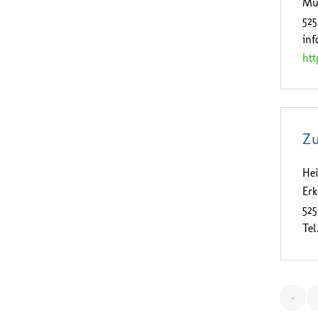
Mü
525
inf
htt
Zu
He
Er
52
Tel
«