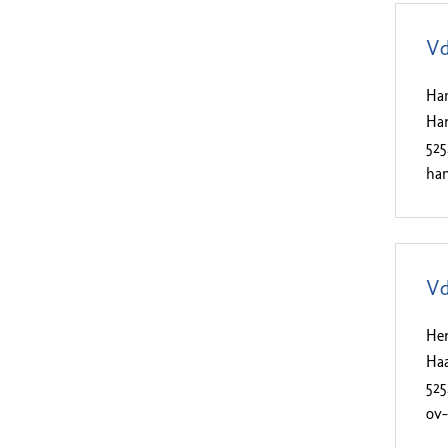
Vd
Ha
Har
52
ha
Vd
He
Haa
52
ov