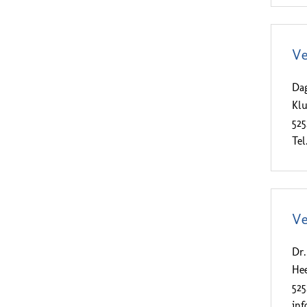
Ve
Da
Kl
52
Tel
Ve
Dr
Hee
52
in