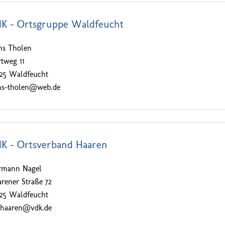
K – Ortsgruppe Waldfeucht
ns Tholen
tweg 11
525 Waldfeucht
ns-tholen@web.de
K – Ortsverband Haaren
rmann Nagel
rener Straße 72
525 Waldfeucht
-haaren@vdk.de