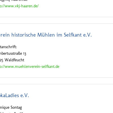
p://www.vkj-haaren.de/
rein historische Mühlen im Selfkant e.V.
tanschrift:
bertusstraße 13
525 Waldfeucht
p://www.muehlenverein-selfkant.de
kaLadies e.V.
nique Sontag