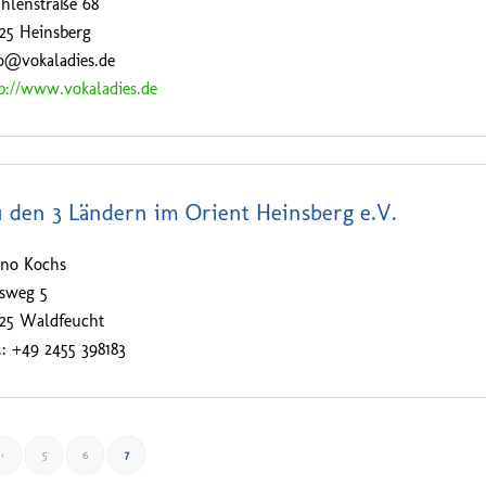
hlenstraße 68
25 Heinsberg
o@vokaladies.de
p://www.vokaladies.de
 den 3 Ländern im Orient Heinsberg e.V.
ino Kochs
ksweg 5
525 Waldfeucht
.: +49 2455 398183
‹
5
6
7