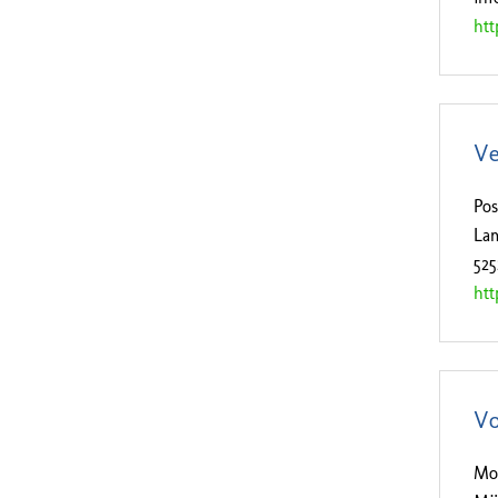
htt
Ve
Pos
Lam
52
htt
Vo
Mo