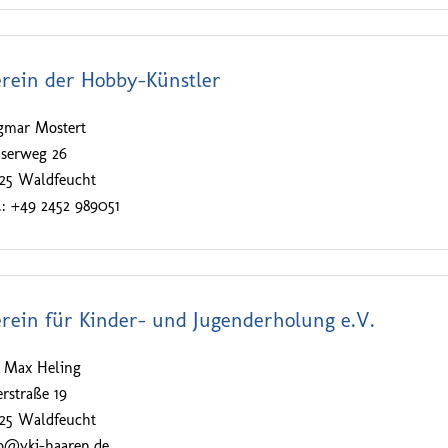
rein der Hobby-Künstler
gmar Mostert
userweg 26
525 Waldfeucht
.: +49 2452 989051
rein für Kinder- und Jugenderholung e.V.
. Max Heling
rstraße 19
525 Waldfeucht
fo@vkj-haaren.de