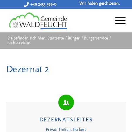
Wir haben geschlossen.
+49 2455 399-0
Sie befinden sich hier:
Startseite
/
Bürger
/
Bürgerservice
/
Fachbereiche
Dezernat 2
DEZERNATSLEITER
Privat: Thißen, Herbert