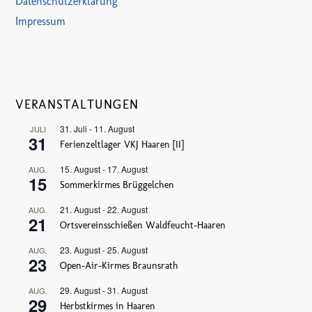
Datenschutzerklärung
Impressum
VERANSTALTUNGEN
31. Juli
-
11. August
JULI
31
Ferienzeltlager VKJ Haaren [II]
15. August
-
17. August
AUG.
15
Sommerkirmes Brüggelchen
21. August
-
22. August
AUG.
21
Ortsvereinsschießen Waldfeucht-Haaren
23. August
-
25. August
AUG.
23
Open-Air-Kirmes Braunsrath
29. August
-
31. August
AUG.
29
Herbstkirmes in Haaren