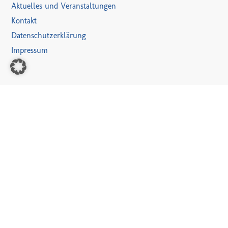
Aktuelles und Veranstaltungen
Kontakt
Datenschutzerklärung
Impressum
VERANSTALTUNGEN
31. Juli
-
11. August
JULI
31
Ferienzeltlager VKJ Haaren [II]
15. August
-
17. August
AUG.
15
Sommerkirmes Brüggelchen
21. August
-
22. August
AUG.
21
Ortsvereinsschießen Waldfeucht-Haaren
23. August
-
25. August
AUG.
23