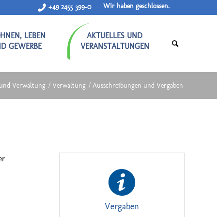
Wir haben geschlossen.
+49 2455 399-0
HNEN, LEBEN
AKTUELLES UND
ND GEWERBE
VERANSTALTUNGEN
k und Verwaltung
/
Verwaltung
/
Ausschreibungen und Vergaben
er
Vergaben