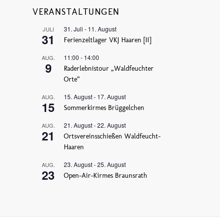
VERANSTALTUNGEN
31. Juli
-
11. August
JULI
31
Ferienzeltlager VKJ Haaren [II]
11:00
-
14:00
AUG.
9
Raderlebnistour „Waldfeuchter
Orte“
15. August
-
17. August
AUG.
15
Sommerkirmes Brüggelchen
21. August
-
22. August
AUG.
21
Ortsvereinsschießen Waldfeucht-
Haaren
23. August
-
25. August
AUG.
23
Open-Air-Kirmes Braunsrath