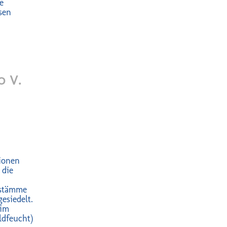
e
sen
0 V.
ionen
 die
stämme
esiedelt.
 im
ldfeucht)