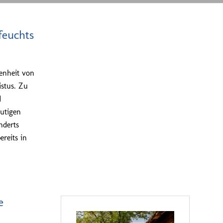
feuchts
enheit von
stus. Zu
d
eutigen
nderts
ereits in
e