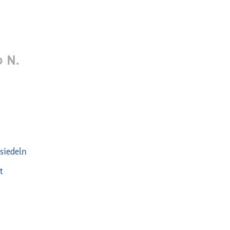
0 N.
siedeln
t