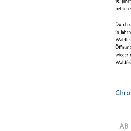
19. Jah
betriebe
Durch d
in Jahr
Waldfeu
Öffnung
wieder 
Waldfeu
Chro
AB 