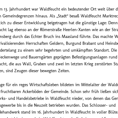
m 13. Jahrhundert war Waldfeucht ein bedeutender Ort weit über d
n Gemeindegrenzen hinaus. Als „Stadt“ besaß Waldfeucht Marktrec
ich zu dieser Entwicklung beigetragen hat die günstige Lage: Denn
cht lag ebenso an der Römerstraße Heerlen-Xanten wie an der Stra
nsberg durch das Echter Bruch ins Maasland führte. Das machte W
 rivalisierenden Herrschaften Geldern, Burgund Brabant und Heinsb
dertelang zu einem sehr begehrten und umkämpften Standort. Die
eckenwege und Bauerngärten geprägten Befestigungsanlagen run
cht, die aus Wall, Graben und zwei im letzten Krieg zerstörten St
en, sind Zeugen dieser bewegten Zeiten.
ge für ein reges Wirtschaftsleben bildeten im Mittelalter der Wal
 fruchtbaren Ackerböden der Gemeinde. Schon sehr früh ließen sic
ks- und Handelsbetriebe in Waldfeucht nieder, von denen das Ge
ugewerbe bis in die Neuzeit betrieben wurden. Das Schlosser- und
ehandwerk stand im 16. Jahrhundert in Waldfeucht in voller Blüte.