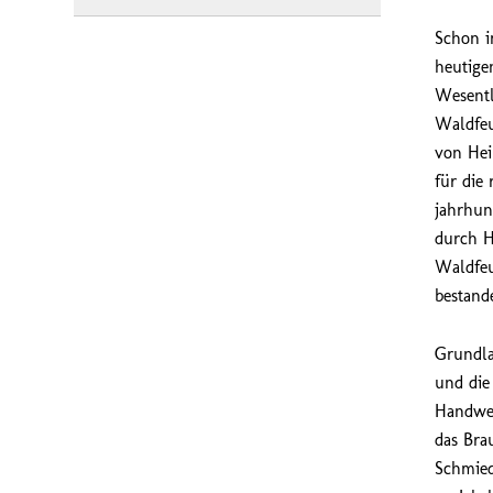
Schon i
heutige
Wesentl
Waldfeu
von Hei
für die
jahrhun
durch H
Waldfeu
bestand
Grundla
und die
Handwer
das Bra
Schmied