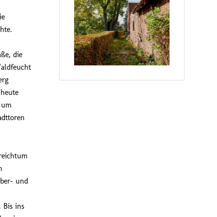
ie
hte.
ße, die
aldfeucht
erg
 heute
d um
adttoren
dreichtum
h
rber- und
 Bis ins