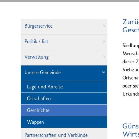
Zurüc
Bürgerservice
Gesch
Politik / Rat
Siedlun
Mensche
Verwaltung
dieser 
Viehzuc
Unsere Gemeinde
Ortscha
oder si
Lage und Anreise
Urkunde
Ortschaften
Geschichte
Wappen
Günst
Wirt
Partnerschaften und Verbünde