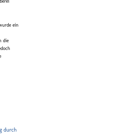
berei
 wurde ein
h die
edoch
e
g durch